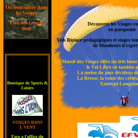
Ou nous situer dans
les Vosges
Plan sur Google
Découvrez les Vosges vue
map
en parapente
Vols Biplace pedagogiques et stages to
de Moniteurs d'expér
Le Massif des Vosges offre un très beau
le Vol Libre en tandem 
La meteo du jour décidera du 
La Bresse
, la route des crête
Boutique de Sports &
Xonrupt-Longemer
Loisirs
VOSGES DANS
L'VENT
Face a l'office du