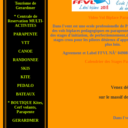
Tourisme de
Gerardmer
* Centrale de
Video Vol Biplace Par
Reservation
MULTI-
ACTIVITES
Dans l'vent est une ecole professionelle de
des vols biplaces pedagogiques en parapente
PARAPENTE
des stages d'initiation, de perfectionnement,
stages cross pour les pilotes désireux d'app
VTT
plus loin.
CANOE
Agreement et Label FFVL NÂ° 04908 
RANDONNEE
Calendrier des Stages P
SKIS
KITE
PEDALO
Venez dé
BATEAUX
sur le massif d
*
BOUTIQUE Kites,
Cerf volants,
Parapente
Dans l'v
GERARDMER