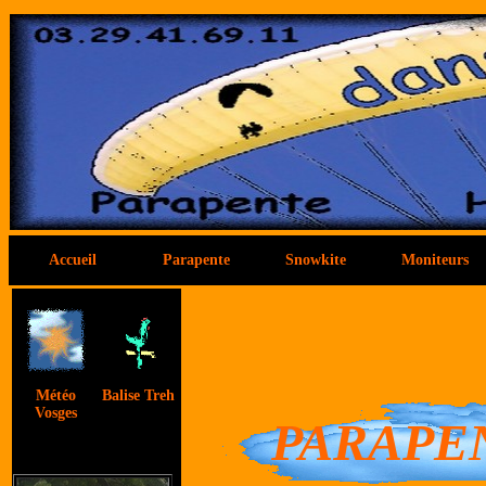
Accueil
Parapente
Snowkite
Moniteurs
Météo
Balise Treh
Vosges
PARAPE