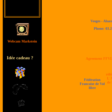
Vosges - Alsa
Phone: 03.2
Webcam Markstein
Idée cadeau ?
Agreement FFV
réfé
L´
Fédération
de 
Francaise de Vol
libre